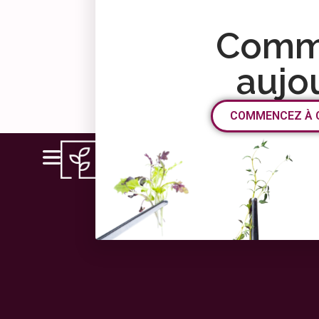
Comm
aujo
COMMENCEZ À 