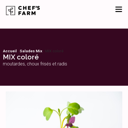
Accueil
-
Salades Mix
-
MIX coloré
MIX coloré
moutardes, choux frisés et radis