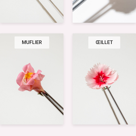
MUFLIER
ŒILLET