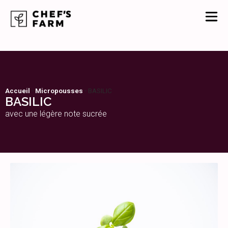
Accueil
-
Micropousses
-
BASILIC
BASILIC
avec une légère note sucrée