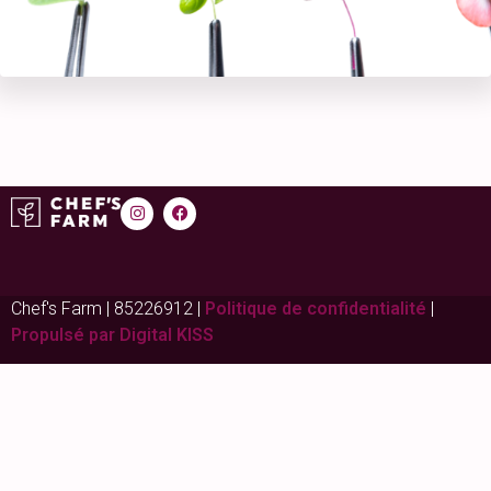
Chef's Farm | 85226912 |
Politique de confidentialité
|
Propulsé par Digital KISS