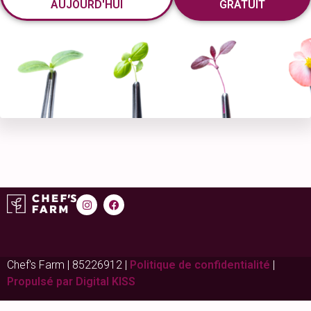
AUJOURD'HUI
GRATUIT
Chef's Farm | 85226912 |
Politique de confidentialité
|
Propulsé par Digital KISS