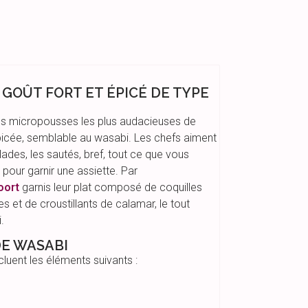
GOÛT FORT ET ÉPICÉ DE TYPE
es micropousses les plus audacieuses de
épicée, semblable au wasabi. Les chefs aiment
lades, les sautés, bref, tout ce que vous
 pour garnir une assiette. Par
oort
garnis leur plat composé de coquilles
 et de croustillants de calamar, le tout
.
DE WASABI
luent les éléments suivants :