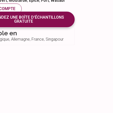
Vert
,
Moutarde
,
Épicé
,
Fort
,
Wasabi
 COMPTE
EZ UNE BOÎTE D'ÉCHANTILLONS
GRATUITE
ble en
gique, Allemagne, France, Singapour