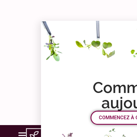
Comm
aujo
COMMENCEZ À 