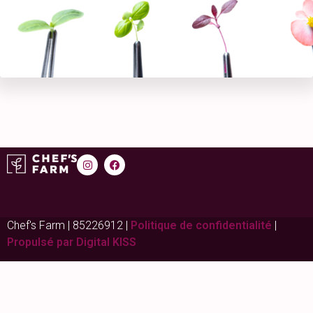
Chef's Farm | 85226912 |
Politique de confidentialité
|
Propulsé par Digital KISS